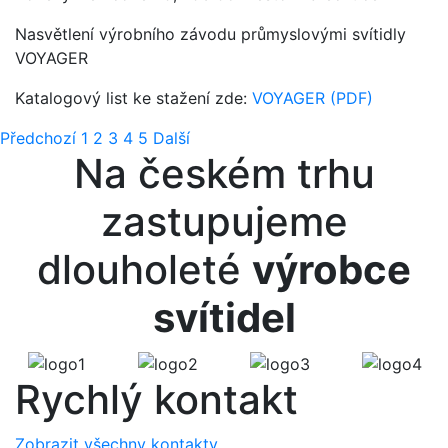
Nasvětlení výrobního závodu průmyslovými svítidly
VOYAGER
Katalogový list ke stažení zde:
VOYAGER (PDF)
Předchozí
1
2
3
4
5
Další
Na českém trhu
zastupujeme
dlouholeté
výrobce
svítidel
Rychlý
kontakt
Zobrazit všechny kontakty